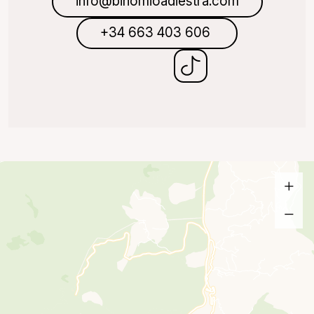
info@binomioadiestra.com
+34 663 403 606
Ver dirección en Google Maps
">
+
−